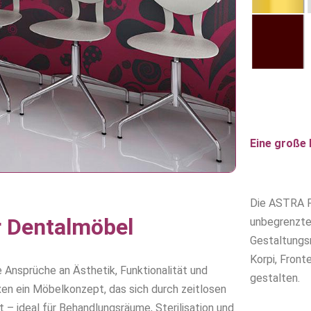
Eine große 
Die ASTRA F
r Dentalmöbel
unbegrenzte
Gestaltungsm
Korpi, Front
Ansprüche an Ästhetik, Funktionalität und
gestalten.
axen ein Möbelkonzept, das sich durch zeitlosen
t – ideal für Behandlungsräume, Sterilisation und