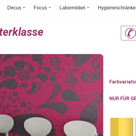
Decus
Focus
Labormöbel
Hygieneschränke
sterklasse
Farbvariati
NUR FÜR G